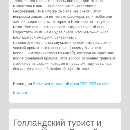
тепло и электричество, осень все еще достаточно
милостива к нам, ‒ она сравнительно теплая и
бесснежная. Но и что же за зима без снега? Этим
вопросом задаются не только фермеры, но и любители
зимних видов спорта, которых в Болгарии не так уж и
мало. Все они с нетерпением ожидают первый снег.
Недостаточно ли нам будет снега, чтобы можно было
насладиться эмоциям, связанным с
головокружительными спусками по лыжным трассам и
чашкой ароматного горного чая (почему бы и не с
небольшим количеством коньяка?), которая ожидает нас
после финишной прямой. Этот вопрос особенно тревожит
лыжников из Софии, которые в прошлом году остались
без доступа к своей любимой горе Витоше.
Возможен ли лыжный сезон 2012-2013 на горе
Более для
Витоша?
Голландский турист и