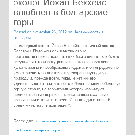
эколог Йохан Бекхейс
влюблен в болгарские
горы
Posted on
November 26, 2012
by
Недвижимость в
Болгарии
Голландский эколог Йохан Бекхейс – отличный знаток
Болгарии. Подобно большинству своих
соотечественников, населяющих бесконечные, как будто
несущиеся к горизонту равнины, которые заботливо
культивираны и преображены людьми, и он определенно
умеет оценить по достоинству сохраненную дикую
природу и, прежде всего, горы. И нет ничего
удивительного в том, что он влюбился в нашу небольшую
горную страну, на территории которой изобилуют
величественные вершины, таинственные скальные
возвышения и тенистые леса. И он не единственный
среди жителей „Низкой земли”.
Голландский турист и эколог Йохан Бекхейс
Более для
влюблен в болгарские горы