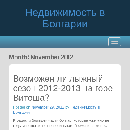
Недвижимость в
Болгарии
Toggle
navigatio
Month:
November 2012
Возможен ли лыжный
сезон 2012-2013 на горе
Витоша?
Posted on
November 29, 2012
by
Недвижимость в
Болгарии
К радости большей части болгар, которые уже многие
годы изнемогают от непосильного бремени счетов за