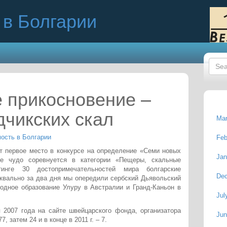
в Болгарии
 прикосновение –
дчикских скал
Mar
ость в Болгарии
Feb
т первое место в конкурсе на определение «Семи новых
Jan
ое чудо соревнуется в категории «Пещеры, скальные
инге 30 достопримечательностей мира болгарские
De
квально за два дня мы опередили сербский Дьявольский
родное образование Улуру в Австралии и Гранд-Каньон в
Jul
 2007 года на сайте швейцарского фонда, организатора
Jun
, затем 24 и в конце в 2011 г. – 7.