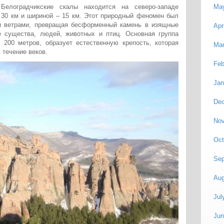
 Белоградчикские скалы находится на северо-западе
Ma
 30 км и шириной – 15 км. Этот природный феномен был
и ветрами, превращая бесформенный камень в изящные
Apr
 существа, людей, животных и птиц. Основная группа
200 метров, образует естественную крепость, которая
Mar
 течение веков.
Feb
Jan
De
No
Oct
Sep
Aug
Jul
Jun