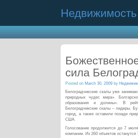
Недвижимость 
Божественное
сила Белогра
Posted on
March 30, 2009
by
Недвижим
Белоградчикские скалы уже занимаю
природных чудес мира». Болгарск
образования и долины». В рейт
Белоградчикские скалы – лидеры. Бу
город, а также оставили позади при
США.
Голосование продолжится до 7 июля
компании. Из 260 объектов останутся 77