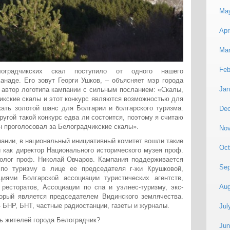
Ma
Apr
Mar
Feb
оградчикских скал поступило от одного нашего
анаде. Его зовут Георги Ушков, – объясняет мэр города
Jan
 автор логотипа кампании с сильным посланием: «Скалы,
икские скалы и этот конкурс являются возможностью для
ать золотой шанс для Болгарии и болгарского туризма.
De
ругой такой конкурс едва ли состоится, поэтому я считаю
н проголосовал за Белоградчикские скалы».
No
ании, в национальный инициативный комитет вошли такие
Oct
 как директор Национального исторического музея проф.
олог проф. Николай Овчаров. Кампания поддерживается
Sep
 по туризму в лице ее председателя г-жи Крушковой,
иями Болгарской ассоциации туристических агентств,
Aug
ресторатов, Ассоциации по спа и уэлнес-туризму, экс-
рый является председателем Видинского землячества.
БНР, БНТ, частные радиостанции, газеты и журналы.
Jul
ь жителей города Белоградчик?
Jun