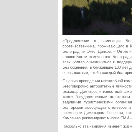
«Предложение о номинации Бел
соотечественника, проживающего в К
Белоградчик Эмил Цанков. – Он же и
словно Богом отмеченые». Белоградч
всех болгар объединиться и поддерж
Без сомнения, в ближайшие 100 лет д
очень важным, чтобы каждый болгари
С целью проведения масштабной камп
безоговорочно авторитетные личности
Божидар Димитров и известный архе
также Государственным агентством
ведущими туристическими организац
Болгарской ассоциации отельеров и 
премьером Димитыром Поповым, кото
Кампанию рекламируют многие СМИ – 
Насколько эта кампания изменит жизн