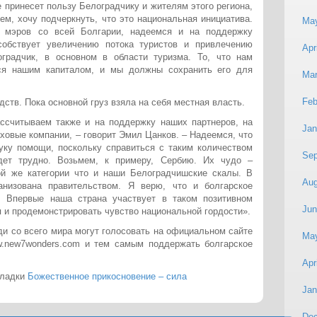
е принесет пользу Белоградчику и жителям этого региона,
ем, хочу подчеркнуть, что это национальная инициатива.
Ma
 мэров со всей Болгарии, надеемся и на поддержку
собствует увеличению потока туристов и привлечению
Apr
градчик, в основном в области туризма. То, что нам
ся нашим капиталом, и мы должны сохранить его для
Mar
Feb
ств. Пока основной груз взяла на себя местная власть.
ассчитываем также и на поддержку наших партнеров, на
Jan
аховые компании, – говорит Эмил Цанков. – Надеемся, что
уку помощи, поскольку справиться с таким количеством
Sep
дет трудно. Возьмем, к примеру, Сербию. Их чудо –
ой же категории что и наши Белоградчишские скалы. В
Aug
анизована правительством. Я верю, что и болгарское
. Впервые наша страна участвует в таком позитивном
Jun
 и продемонстрировать чувство национальной гордости».
ди со всего мира могут голосовать на официальном сайте
Ma
.new7wonders.com и тем самым поддержать болгарское
Apr
кладки
Божественное прикосновение – сила
Jan
De