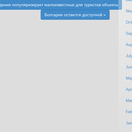
дение популяризирует малоизвестные для туристов объекты
No
Болгария остается доступной
»
Oct
Sep
Aug
Jul
Jun
Ma
Apr
Mar
Feb
Jan