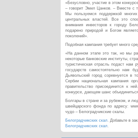
«Безусловно, участие в этом конкурс
– говорит Эмил Цанков. – Вместе с т
Мы пользуемся поддержкой многих
центральных властей. Все это спо
внимания инвесторов к городу Бело
подарено природой и Богом являет
поколений».
Подобная кампания требует много сред
«На данном этапе это так, но мы р
некоторые банковские институты, стр
туристическая отрасль подаст нам р
государств самостоятельно нам бу
Дьявольский город соревнуется в т
Сербии национальная кампания орг
правительство присоединится к ней
конкурсе, дающем шанс объединиться
Болгары в стране и за рубежом, и лю
швейцарского фонда по адресу: www
чудо – Белоградчикские скалы.
Белоградчикских скал
. Добавьте в за
Белоградчикских скал
.