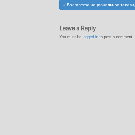
Post
«
Болгарское национальное телеви
navigation
Leave a Reply
You must be
logged in
to post a comment.