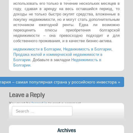
использовать его только в течение нескольких месяцев в
году, сдавая в аренду на весь оставшийся период, то
доходы не только быстро окупят средства, вложенные в
покупку недвижимости, но и могут стать дополнительным
источником ежегодной ренты. Едва ли возможно
переоценить плюсы приобретения болгарской
недвижимости – она превосходно подходит и для
собственного проживания, и в качестве бизнес-актива.
недвижимости в Болгарии
,
Недвижимость в Болгарии
,
Продажа жилой и коммерческой недвижимости в
Болгарии
. Добавьте в закладки
Недвижимость в
Болгарии
.
Post
гария – самая популярная страна у российского инвестора
»
navigation
Leave a Reply
You must be
logged in
to post a comment.
Archives