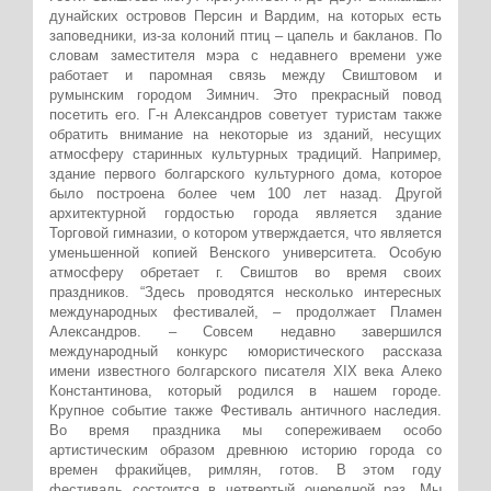
дунайских островов Персин и Вардим, на которых есть
заповедники, из-за колоний птиц – цапель и бакланов. По
словам заместителя мэра с недавнего времени уже
работает и паромная связь между Свиштовом и
румынским городом Зимнич. Это прекрасный повод
посетить его. Г-н Александров советует туристам также
обратить внимание на некоторые из зданий, несущих
атмосферу старинных культурных традиций. Например,
здание первого болгарского культурного дома, которое
было построена более чем 100 лет назад. Другой
архитектурной гордостью города является здание
Торговой гимназии, о котором утверждается, что является
уменьшенной копией Венского университета. Особую
атмосферу обретает г. Свиштов во время своих
праздников. “Здесь проводятся несколько интересных
международных фестивалей, ‒ продолжает Пламен
Александров. ‒ Совсем недавно завершился
международный конкурс юмористического рассказа
имени известного болгарского писателя ХІХ века Алеко
Константинова, который родился в нашем городе.
Крупное событие также Фестиваль античного наследия.
Во время праздника мы сопереживаем особо
артистическим образом древнюю историю города со
времен фракийцев, римлян, готов. В этом году
фестиваль состоится в четвертый очередной раз. Мы