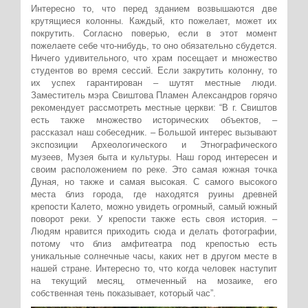
Интересно то, что перед зданием возвышаются две
крутящиеся колонны. Каждый, кто пожелает, может их
покрутить. Согласно поверью, если в этот момент
пожелаете себе что-нибудь, то оно обязательно сбудется.
Ничего удивительного, что храм посещает и множество
студентов во время сессий. Если закрутить колонну, то
их успех гарантирован – шутят местные люди.
Заместитель мэра Свиштова Пламен Александров горячо
рекомендует рассмотреть местные церкви: “В г. Свиштов
есть также множество исторических объектов, –
рассказал наш собеседник. – Большой интерес вызывают
экспозиции Археологического и Этнографического
музеев, Музея быта и культуры. Наш город интересен и
своим расположением по реке. Это самая южная точка
Дуная, но также и самая высокая. С самого высокого
места близ города, где находятся руины древней
крепости Калето, можно увидеть огромный, самый южный
поворот реки. У крепости также есть своя история. –
Людям нравится приходить сюда и делать фотографии,
потому что близ амфитеатра под крепостью есть
уникальные солнечные часы, каких нет в другом месте в
нашей стране. Интересно то, что когда человек наступит
на текущий месяц, отмеченный на мозаике, его
собственная тень показывает, который час”.