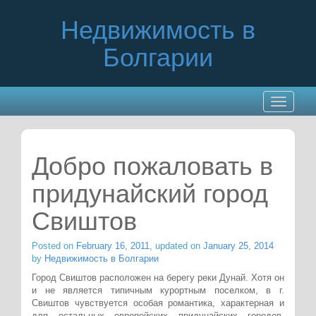
Недвижимость в
Болгарии
Toggle
navigatio
Добро пожаловать в
придунайский город
Свиштов
Posted on
February 16, 2011
, updated on
January 25, 2014
by
Недвижимость в Болгарии
Город Свиштов расположен на берегу реки Дунай. Хотя он
и не является типичным курортным поселком, в г.
Свиштов чувствуется особая романтика, характерная и
для остальных европейских придунайских городов.