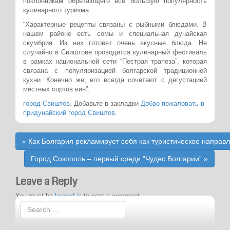
поклонникам обретающего все большую популярность
кулинарного туризма.
“Характерные рецепты связаны с рыбными блюдами. В
нашем районе есть сомы и специальная дунайская
скумбрия. Из них готовят очень вкусные блюда. Не
случайно в Свиштове проводится кулинарный фестиваль
в рамках национальной сети “Пестрая трапеза”, которая
связана с популяризацией болгарской традиционной
кухни. Конечно же, его всегда сочетают с дегустацией
местных сортов вин”.
город Свиштов
. Добавьте в закладки
Добро пожаловать в
придунайский город Свиштов
.
Post
«
Как Болгария рекламирует себя как туристическое направ
navigation
Город Созополь – первый среди “Чудес Болгарии”
»
Leave a Reply
You must be
logged in
to post a comment.