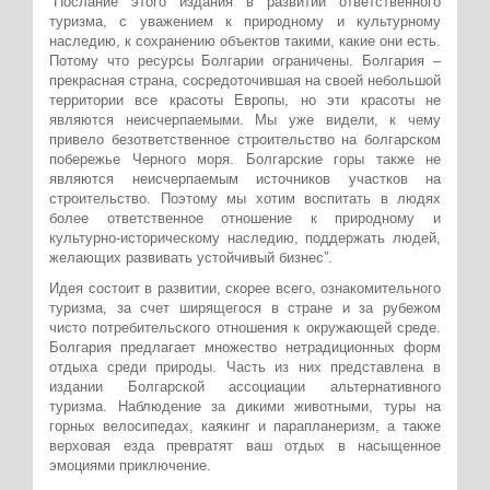
“Послание этого издания в развитии ответственного
туризма, с уважением к природному и культурному
наследию, к сохранению объектов такими, какие они есть.
Потому что ресурсы Болгарии ограничены. Болгария –
прекрасная страна, сосредоточившая на своей небольшой
территории все красоты Европы, но эти красоты не
являются неисчерпаемыми. Мы уже видели, к чему
привело безответственное строительство на болгарском
побережье Черного моря. Болгарские горы также не
являются неисчерпаемым источников участков на
строительство. Поэтому мы хотим воспитать в людях
более ответственное отношение к природному и
культурно-историческому наследию, поддержать людей,
желающих развивать устойчивый бизнес”.
Идея состоит в развитии, скорее всего, ознакомительного
туризма, за счет ширящегося в стране и за рубежом
чисто потребительского отношения к окружающей среде.
Болгария предлагает множество нетрадиционных форм
отдыха среди природы. Часть из них представлена в
издании Болгарской ассоциации альтернативного
туризма. Наблюдение за дикими животными, туры на
горных велосипедах, каякинг и парапланеризм, а также
верховая езда превратят ваш отдых в насыщенное
эмоциями приключение.