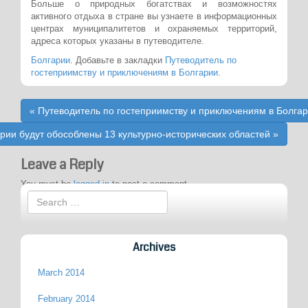
Больше о природных богатствах и возможностях
активного отдыха в стране вы узнаете в информационных
центрах муниципалитетов и охраняемых территорий,
адреса которых указаны в путеводителе.
Болгарии
. Добавьте в закладки
Путеводитель по
гостеприимству и приключениям в Болгарии
.
Post
«
Путеводитель по гостеприимству и приключениям в Болга
navigation
рии будут обособлены 13 культурно-исторических областей
»
Leave a Reply
You must be
logged in
to post a comment.
Archives
March 2014
February 2014