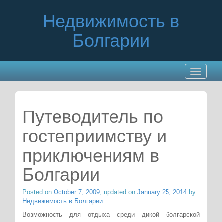
Недвижимость в
Болгарии
Toggle
navigatio
Путеводитель по
гостеприимству и
приключениям в
Болгарии
Posted on
October 7, 2009
, updated on
January 25, 2014
by
Недвижимость в Болгарии
Возможность для отдыха среди дикой болгарской