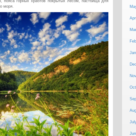
, пояса горных храбтов покрытых лесом, пастбища для
о моря.
Ma
Apr
Mar
Feb
Jan
De
No
Oct
Sep
Aug
Jul
Jun