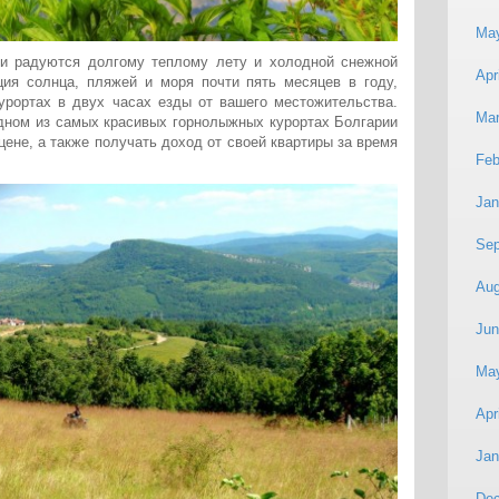
Ma
и радуются долгому теплому лету и холодной снежной
Apr
ция солнца, пляжей и моря почти пять месяцев в году,
урортах в двух часах езды от вашего местожительства.
Mar
дном из самых красивых горнолыжных курортах Болгарии
цене, а также получать доход от своей квартиры за время
Feb
Jan
Sep
Aug
Jun
Ma
Apr
Jan
De