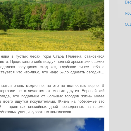
De
No
Oct
нива в густых лесах горы Стара Планина, становится
вете. Представьте себе воздух полный ароматами свежих
недалеко пасущихся стад коз, глубокое синее небо с
вуется что что-либо, что надо было сделать сегодня…
елается очень медленно, но это не полностью верно. В
орговли не отличается от многих других Европейский
равда, что подальше от больших городов жизнь более
е всего ищутся покупателями. Жизнь на побережье это
ей – приятных спокойных дней проведенных на пляже
ибпежных улиц и курортных комплексов.