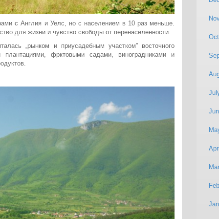
No
ами с Англия и Уелс, но с населением в 10 раз меньше.
тво для жизни и чувство свободы от перенаселенности.
Oct
талась „рынком и приусадебным участком” восточного
и плантациями, фрктовыми садами, виноградниками и
Sep
одуктов.
Aug
Jul
Jun
Ma
Apr
Mar
Feb
Jan