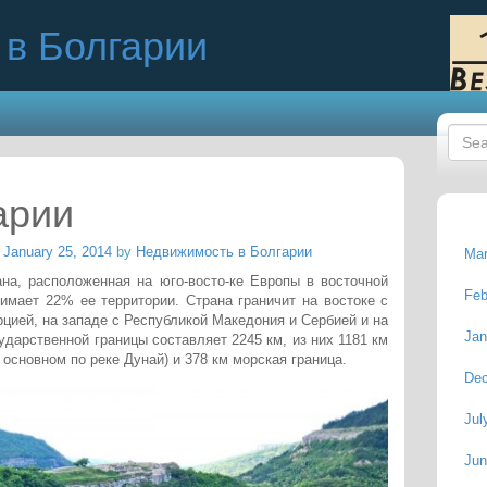
в Болгарии
арии
n
January 25, 2014
by
Недвижимость в Болгарии
Mar
на, расположенная на юго-восто-ке Европы в восточной
Feb
имает 22% ее территории. Страна граничит на востоке с
рцией, на западе с Республикой Македония и Сербией и на
Jan
дарственной границы составляет 2245 км, из них 1181 км
в основном по реке Дунай) и 378 км морская граница.
De
Jul
Jun