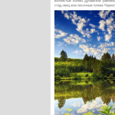
волнистые холмы Дунайской равнины
стад овец или песочные пляжи Черног