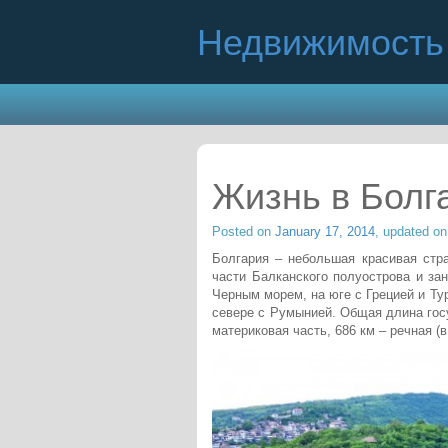
Недвижимость 
Жизнь в Болг
Posted on
January 17, 2014
, updated o
Болгария – небольшая красивая стра
части Балканского полуострова и зан
Черным морем, на юге с Грецией и Ту
севере с Румынией. Общая длина госу
материковая часть, 686 км – речная (