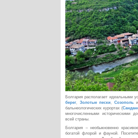
Болгария располагает идеальными ус
берег
,
Золотые пески
,
Созополь
и
бальнеологических курортах (
Сандан
многочисленными историческими до
всей страны.
Болгария – необыкновенно красивое
богатой флорой и фауной. Посетите