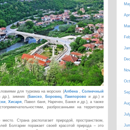
Ma
Apr
Mar
Feb
Jan
De
No
Oct
ловиями для туризма на морских (
Албена
,
Солнечный
Sep
 др.), зимних (
Банско
,
Боровец
,
Пампорово
и др.) и
ски
,
Хисаря
, Павел баня, Наречен, Банкя и др.), а также
Aug
стопримечательностями, разбросанными на территории
Jul
 место. Страна располагает природой, пространством,
Jun
лей Болгарии поражает своей красотой природа – это